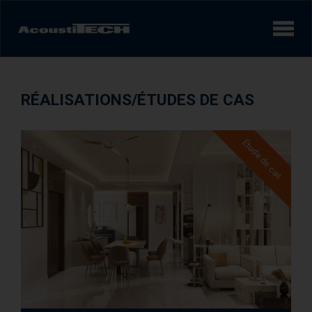
Produits
RÉALISATIONS/ÉTUDES DE CAS
Services et solutions
Étude de cas
Apprendre
Vidéos
Réalisations/Études de cas
Expérience sonore
AcoustiINDEX