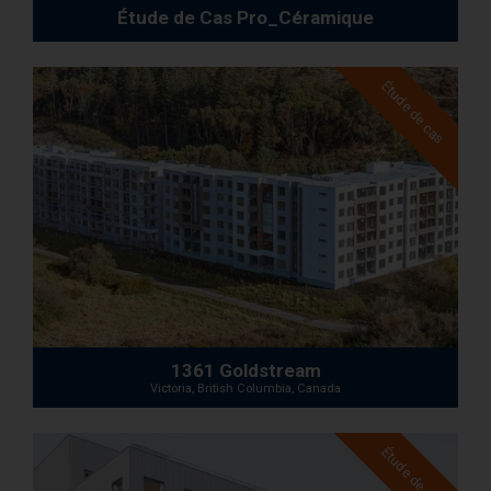
AcoustiCONDO
Où acheter
Étude de Cas Pro_Céramique
À propos
Contact
English
Étude de cas
1361 Goldstream
Victoria, British Columbia, Canada
Étude de cas