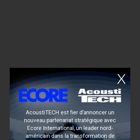
Aqualuna
Toronto, Ontario, Canada
AcoustiTECH est fier d’annoncer un
nouveau partenariat stratégique avec
Ecore International, un leader nord-
Midtown Crossing
américain dans la transformation de
Omaha, Nebraska, USA