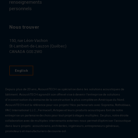
renseignements
personnels
Nous trouver
150, rue Léon-Vachon
St-Lambert-de-Lauzon (Québec)
CANADA G0S 2W0
English
Depuis plus de 20 ans, AcoustiTECH se spécialise dans les solutions acoustiques de
bâtiment. AcoustiTECH agrandit son offre et vise à devenir l’entreprise de solutions
d’insonorisation du domaine de la construction la plus complète en Amérique du Nord.
AcoustiTECH est la référence pour vos projets! Nos partenariats avec Soprema, Rothoblaas,
PAC International LLC., Fermacell, Artopex et leurs produits acoustiques font de notre
entreprise un partenaire de choix pour tout projet à étages multiples. De plus, notre étroite
collaboration avec de multiples intervenants externes nous permet d’optimiser l’acoustique
dans leurs projets : acousticiens, architectes, ingénieurs, entrepreneurs généraux,
promoteurs et manufacturiers de couvre-sol.