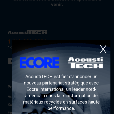
venir.
1 418-889-0001
1-888-434-9317
AcoustiTECH est fier d’annoncer un
Apprendre
nouveau partenariat stratégique avec
Produits
Vidéos
Ecore International, un leader nord-
américain dans la transformation de
FAQ
AcoustiTECH
matériaux recyclés en surfaces haute
Documentation
Soprema
performance.
Lexique
Fermacell