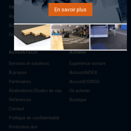
Blogues
PAC International
En savoir plus
Rothoblaas
SONO/MAX25
Ecore
AcoustiTECH
Acheter
Services et solutions
Expérience sonore
À propos
AcoustiINDEX
Partenaires
AcoustiCONDO
Réalisations/Études de cas
Où acheter
Références
Boutique
Contact
Politique de confidentialité
Protection des