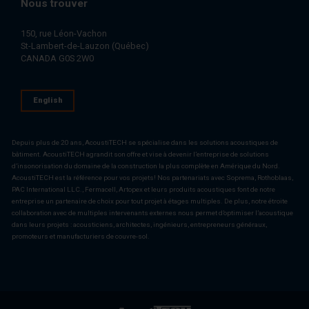
Nous trouver
150, rue Léon-Vachon
St-Lambert-de-Lauzon (Québec)
CANADA G0S 2W0
English
Depuis plus de 20 ans, AcoustiTECH se spécialise dans les solutions acoustiques de
bâtiment. AcoustiTECH agrandit son offre et vise à devenir l’entreprise de solutions
d’insonorisation du domaine de la construction la plus complète en Amérique du Nord.
AcoustiTECH est la référence pour vos projets! Nos partenariats avec Soprema, Rothoblaas,
PAC International LLC., Fermacell, Artopex et leurs produits acoustiques font de notre
entreprise un partenaire de choix pour tout projet à étages multiples. De plus, notre étroite
collaboration avec de multiples intervenants externes nous permet d’optimiser l’acoustique
dans leurs projets : acousticiens, architectes, ingénieurs, entrepreneurs généraux,
promoteurs et manufacturiers de couvre-sol.