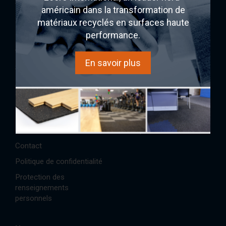
SONO/MAX25
américain dans la transformation de
Ecore
matériaux recyclés en surfaces haute
performance.
AcoustiTECH
Acheter
En savoir plus
Services et solutions
Expérience sonore
À propos
AcoustiINDEX
Partenaires
AcoustiCONDO
Réalisations/Études de cas
Où acheter
Références
Boutique
Contact
Politique de confidentialité
Protection des
renseignements
personnels