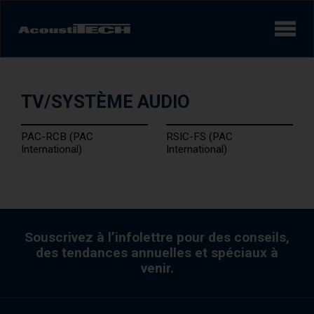
Produits
TV/SYSTÈME AUDIO
Services et solutions
PAC-RCB (PAC
RSIC-FS (PAC
Apprendre
International)
International)
Vidéos
Réalisations/Études de cas
Souscrivez à l’infolettre pour des conseils,
des tendances annuelles et spéciaux à
venir.
Expérience sonore
AcoustiINDEX