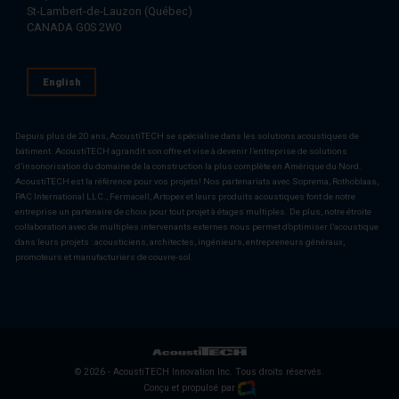
St-Lambert-de-Lauzon (Québec)
CANADA G0S 2W0
English
Depuis plus de 20 ans, AcoustiTECH se spécialise dans les solutions acoustiques de
bâtiment. AcoustiTECH agrandit son offre et vise à devenir l’entreprise de solutions
d’insonorisation du domaine de la construction la plus complète en Amérique du Nord.
AcoustiTECH est la référence pour vos projets! Nos partenariats avec Soprema, Rothoblaas,
PAC International LLC., Fermacell, Artopex et leurs produits acoustiques font de notre
entreprise un partenaire de choix pour tout projet à étages multiples. De plus, notre étroite
collaboration avec de multiples intervenants externes nous permet d’optimiser l’acoustique
dans leurs projets : acousticiens, architectes, ingénieurs, entrepreneurs généraux,
promoteurs et manufacturiers de couvre-sol.
© 2026 - AcoustiTECH Innovation Inc. Tous droits réservés.
Conçu et propulsé par