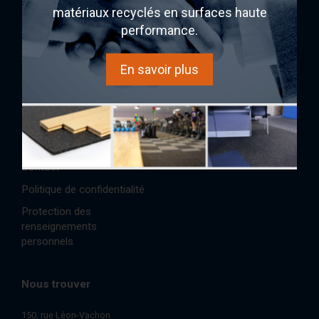
matériaux recyclés en surfaces haute
performance.
AcoustiTECH
Acheter
Services et solutions
Expérience sonore
En savoir plus
À propos
AcoustiINDEX
Partenaires
AcoustiCONDO
Réalisations/Études de cas
Où acheter
Références
Boutique
Contact
Politique de confidentialité
Protection des
renseignements
personnels
Nous trouver
150, rue Léon-Vachon