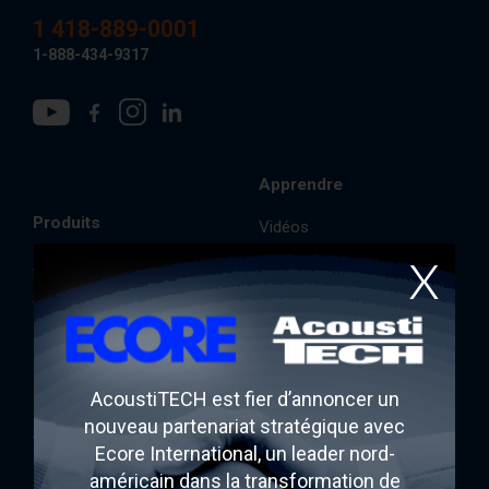
AcoustiCONDO
Où acheter
1 418-889-0001
1-888-434-9317
À propos
Contact
English
Apprendre
Produits
Vidéos
FAQ
AcoustiTECH
Documentation
Soprema
Lexique
Fermacell
Blogues
PAC International
AcoustiTECH est fier d’annoncer un
Rothoblaas
nouveau partenariat stratégique avec
SONO/MAX25
Ecore International, un leader nord-
Ecore
américain dans la transformation de