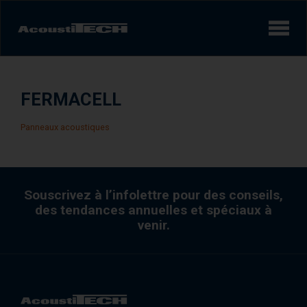
Produits
FERMACELL
Services et solutions
Panneaux acoustiques
Apprendre
Vidéos
Souscrivez à l’infolettre pour des conseils,
des tendances annuelles et spéciaux à
Réalisations/Études de cas
venir.
Expérience sonore
AcoustiINDEX