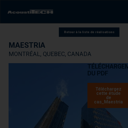
Produits
Retour à la liste de réalisations
MAESTRIA
Services et solutions
MONTRÉAL, QUEBEC, CANADA
Apprendre
TÉLÉCHARGE
DU PDF
Vidéos
Réalisations/Études de cas
Téléchargez
cette étude
de
cas_Maestria
Expérience sonore
AcoustiINDEX