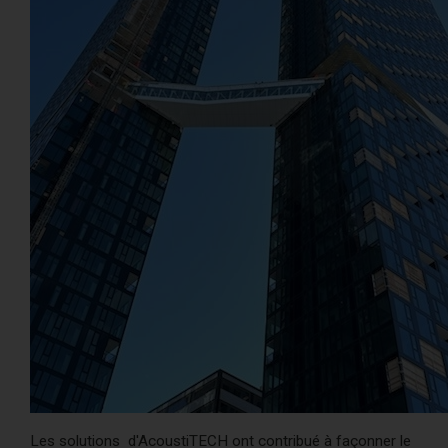
AcoustiCONDO
Où acheter
À propos
Contact
Englis
Les solutions d'AcoustiTECH ont contribué à façonner le