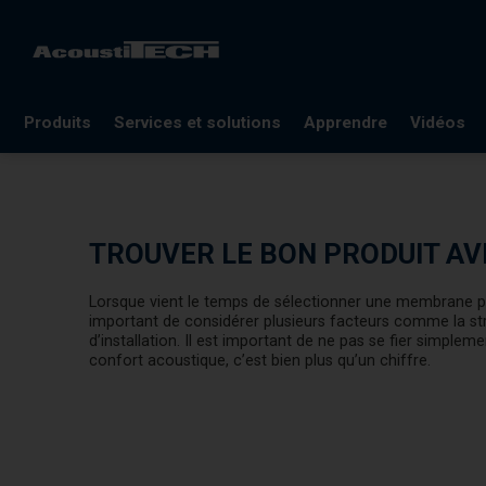
Produits
Services et solutions
Apprendre
Vidéos
FAQ
Documentation
TROUVER LE BON PRODUIT AV
Lexique
Blogues
Lorsque vient le temps de sélectionner une membrane po
important de considérer plusieurs facteurs comme la str
Références
d’installation. Il est important de ne pas se fier simplem
confort acoustique, c’est bien plus qu’un chiffre.
Webinaires