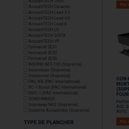
AcoustiTECH 7000
Plus 
AcoustiTECH Ceramic
AcoustiTECH Lead 3.3
AcoustiTECH Lead 4.5
AcoustiTECH Lead 6
AcoustiTECH LV
AcoustiTECH SOFIX
AcoustiTECH VP
Fermacell 2E31
Fermacell 2E32
Fermacell 2E35
INSONO AF3-130 (Soprema)
Insonobois (Soprema)
Insonomat (Soprema)
CON-K
PAC-IFB (PAC International)
MORT
RC-1 Boost (PAC International)
(SOPR
RSIC-1 (PAC International)
FOUR
SONO/MAX25
Perfo
Sopraway NG2 (Soprema)
AIIC: 
Système Acoustivibe (Soprema)
ASTC: 
TYPE DE PLANCHER
Plus 