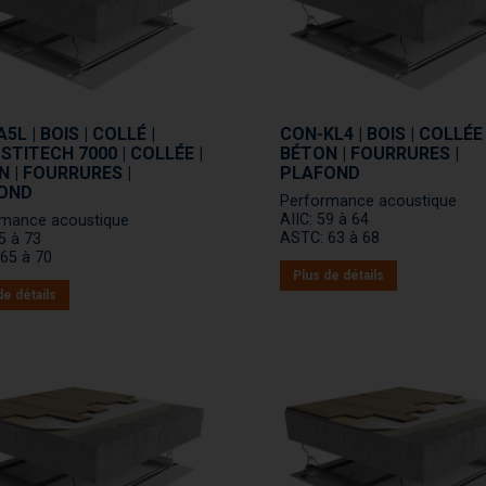
5L | BOIS | COLLÉ |
CON-KL4 | BOIS | COLLÉE 
TITECH 7000 | COLLÉE |
BÉTON | FOURRURES |
 | FOURRURES |
PLAFOND
OND
Performance acoustique
AIIC: 59 à 64
rmance acoustique
ASTC: 63 à 68
65 à 73
65 à 70
Plus de détails
de détails