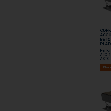
CON-A
ACOUS
BÉTON
PLAF
Perfo
AIIC: 
ASTC: 
Plus 