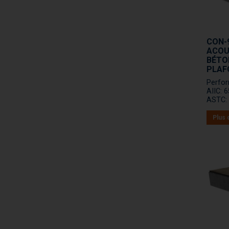
CON-9
ACOUS
BÉTON
PLAF
Perfo
AIIC: 
ASTC: 
Plus 