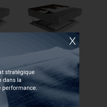
NT |
CON-AM5 | LAMINÉ |
|
FLOTTANT | INSONOBOIS
(SOPREMA) | FLOTTANTE |
BÉTON | FOURRURES |
PLAFOND
Performance acoustique
t stratégique
AIIC: 65 à 73
ASTC: 65 à 70
n dans la
Plus de détails
e performance.