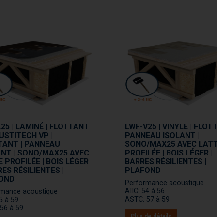
25 | LAMINÉ | FLOTTANT
LWF-V25 | VINYLE | FLOT
USTITECH VP |
PANNEAU ISOLANT |
TANT | PANNEAU
SONO/MAX25 AVEC LAT
ANT | SONO/MAX25 AVEC
PROFILÉE | BOIS LÉGER |
 PROFILÉE | BOIS LÉGER
BARRES RÉSILIENTES |
RES RÉSILIENTES |
PLAFOND
OND
Performance acoustique
AIIC: 54 à 56
rmance acoustique
ASTC: 57 à 59
55 à 59
56 à 59
Plus de détails