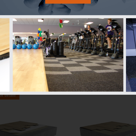
C0 | LAMINÉ |
CON-51S | BOIS | COLLÉ |
TANT | ACOUSTITECH VP
ACOUSTITECH 7000 | COL
TTANTE | BÉTON |
BÉTON
RURES | PLAFOND
Performance acoustique
AIIC: 58 à 62
rmance acoustique
ASTC: 58 à 60
65 à 73
65 à 70
Plus de détails
de détails