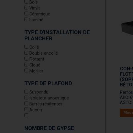
Bois
Vinyle
Céramique
Laminé
TYPE D'INSTALLATION DE
PLANCHER
Collé
Double encollé
Flottant
Cloué
CON-W
Mortier
FLOT
(SOPR
TYPE DE PLAFOND
BÉTO
Suspendu
Perfo
AIIC: 
Isolateur acoustique
ASTC: 
Barres résilientes
Aucun
Plus 
NOMBRE DE GYPSE