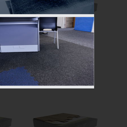
CON-73E | BOIS | COLLÉ |
LÉE |
BÉTON
Performance acoustique
AIIC: 48 à 52
ASTC: 55 à 60
Plus de détails