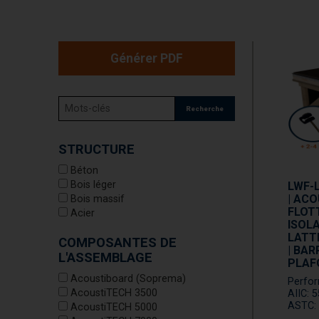
Générer PDF
Recherche
STRUCTURE
Béton
Bois léger
LWF-L
| ACO
Bois massif
FLOT
Acier
ISOL
LATTE
COMPOSANTES DE
| BAR
L'ASSEMBLAGE
PLAF
Acoustiboard (Soprema)
Perfo
AcoustiTECH 3500
AIIC: 
ASTC: 
AcoustiTECH 5000