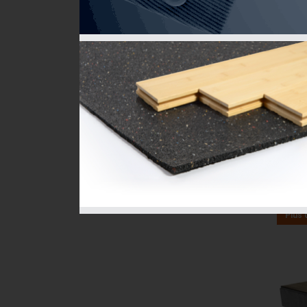
CON-B
FLOT
| FLO
FOUR
Perfo
AIIC: 
ASTC: 
Plus 