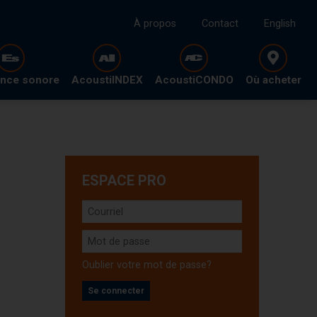
À propos
Contact
English
ence sonore
AcoustiINDEX
AcoustiCONDO
Où acheter
ESPACE PRO
Oublier votre mot de passe?
Se connecter