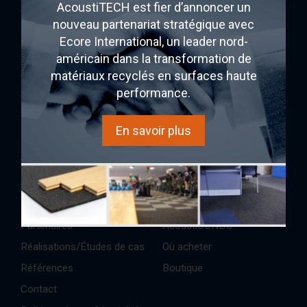
Documentation
AcoustiTECH est fier d’annoncer un
Soprema
nouveau partenariat stratégique avec
Lexique
Fermacell
Ecore International, un leader nord-
Blogues
PAC International
américain dans la transformation de
Rothoblaas
matériaux recyclés en surfaces haute
performance.
SONO/MAX25
Ecore
En savoir plus
AcoustiTECH
Acheter
Services et solutions
Expérience sonore
À propos
AcoustiINDEX
Partenaires
AcoustiCONDO
Réalisations/Études de cas
Où acheter
Références
Boutique
Contact