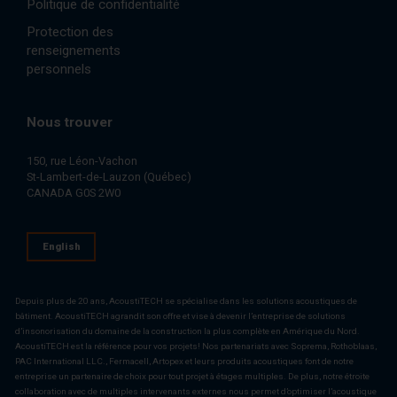
Politique de confidentialité
Protection des
renseignements
personnels
Nous trouver
150, rue Léon-Vachon
St-Lambert-de-Lauzon (Québec)
CANADA G0S 2W0
English
Depuis plus de 20 ans, AcoustiTECH se spécialise dans les solutions acoustiques de
bâtiment. AcoustiTECH agrandit son offre et vise à devenir l’entreprise de solutions
d’insonorisation du domaine de la construction la plus complète en Amérique du Nord.
AcoustiTECH est la référence pour vos projets! Nos partenariats avec Soprema, Rothoblaas,
PAC International LLC., Fermacell, Artopex et leurs produits acoustiques font de notre
entreprise un partenaire de choix pour tout projet à étages multiples. De plus, notre étroite
collaboration avec de multiples intervenants externes nous permet d’optimiser l’acoustique