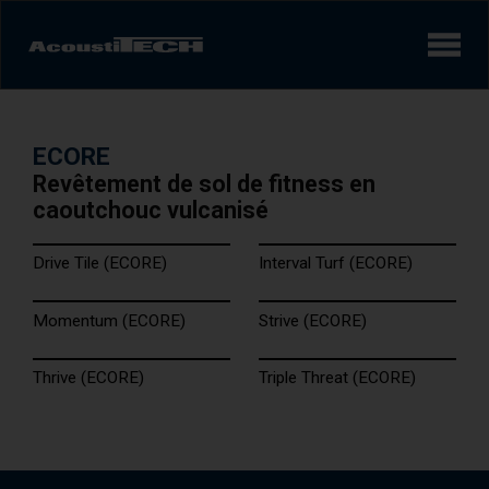
Produits
ECORE
Services et solutions
Revêtement de sol de fitness en
caoutchouc vulcanisé
Apprendre
Drive Tile (ECORE)
Interval Turf (ECORE)
Vidéos
Momentum (ECORE)
Strive (ECORE)
Réalisations/Études de cas
Thrive (ECORE)
Triple Threat (ECORE)
Expérience sonore
AcoustiINDEX