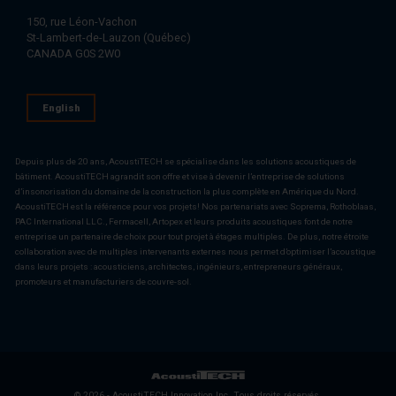
150, rue Léon-Vachon
St-Lambert-de-Lauzon (Québec)
CANADA G0S 2W0
English
Depuis plus de 20 ans, AcoustiTECH se spécialise dans les solutions acoustiques de
bâtiment. AcoustiTECH agrandit son offre et vise à devenir l’entreprise de solutions
d’insonorisation du domaine de la construction la plus complète en Amérique du Nord.
AcoustiTECH est la référence pour vos projets! Nos partenariats avec Soprema, Rothoblaas,
PAC International LLC., Fermacell, Artopex et leurs produits acoustiques font de notre
entreprise un partenaire de choix pour tout projet à étages multiples. De plus, notre étroite
collaboration avec de multiples intervenants externes nous permet d’optimiser l’acoustique
dans leurs projets : acousticiens, architectes, ingénieurs, entrepreneurs généraux,
promoteurs et manufacturiers de couvre-sol.
© 2026 - AcoustiTECH Innovation Inc. Tous droits réservés.