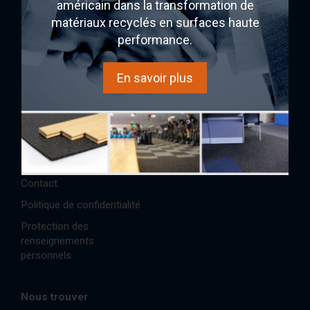
américain dans la transformation de
Ecore
matériaux recyclés en surfaces haute
performance.
AcoustiTECH
Acheter
Services et solutions
Expérience sonore
En savoir plus
À propos
AcoustiINDEX
Partenaires
AcoustiCONDO
Réalisations/Études de cas
Où acheter
Références
Boutique
Contact
Politique de confidentialité
Protection des
renseignements
personnels
Nous trouver