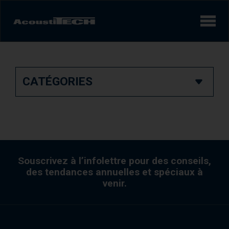
Produits
CATÉGORIES
Services et solutions
Apprendre
Vidéos
Réalisations/Études de cas
Souscrivez à l’infolettre pour des conseils,
des tendances annuelles et spéciaux à
venir.
Expérience sonore
AcoustiINDEX