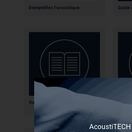
Démystifiez l'acoustique
Guide 
Guide acoustique_Bois massif
Systè
AcoustiTECH 