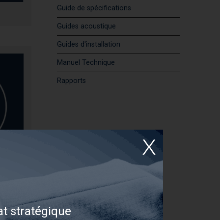
Guide de spécifications
Guides acoustique
Guides d'installation
Manuel Technique
Rapports
s pour
t stratégique