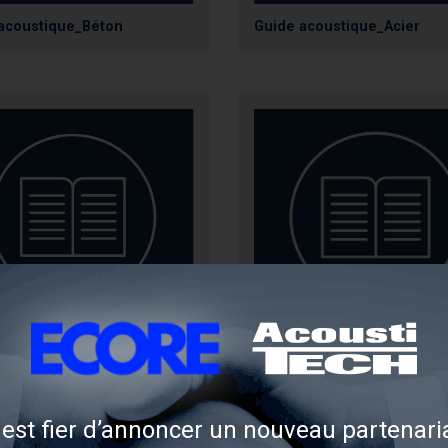
acoustique_Béton
Guide acoustique_Acier
mes AcoustiTECH_LWF
AcoustiTECH Systèmes sec
le bois massif
est fier d’annoncer un nouveau partenaria