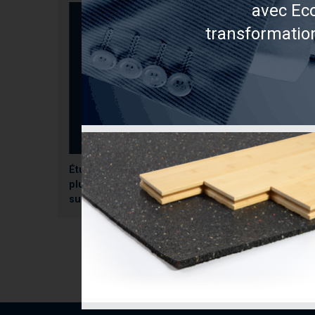
avec Eco
transformatio
Étude acoustique comparative
plus de 40 assemblages testés
sur GLT 157mm