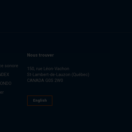
Nous trouver
ce sonore
150, rue Léon-Vachon
St-Lambert-de-Lauzon (Québec)
INDEX
CANADA G0S 2W0
CONDO
er
English