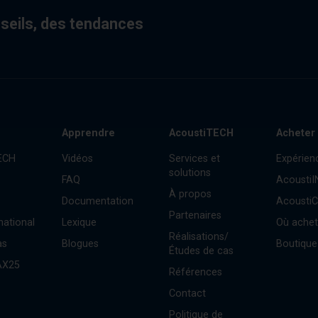
nseils, des tendances
Apprendre
AcoustiTECH
Acheter
ECH
Vidéos
Services et
Expérien
solutions
FAQ
Acousti
À propos
Documentation
Acousti
Partenaires
national
Lexique
Où achet
Réalisations/
as
Blogues
Boutique
Études de cas
AX25
Références
Contact
Politique de