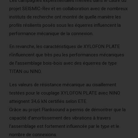
Les campagnes expérimentales menées dans le cadre du
AcoustiCONDO
Où acheter
projet SEISMIC-Rev et en collaboration avec de nombreux
instituts de recherche ont montré de quelle manière les
À propos
Contact
English
profils résilients posés sous les équerres influencent la
performance mécanique de la connexion.
En revanche, les caractéristiques de XYLOFON PLATE
n'influencent que très peu les performances mécaniques
de l’assemblage bois-bois avec des équerres de type
TITAN ou NINO.
Les valeurs de résistance mécanique au cisaillement
testées pour le couplage XYLOFON PLATE avec NINO
atteignent 34,6 kN certifiés selon ETE.
Grâce au projet Flanksound a permis de démontrer que la
capacité d’amortissement des vibrations à travers
l’assemblage est fortement influencée par le type et le
nombre de connexions.