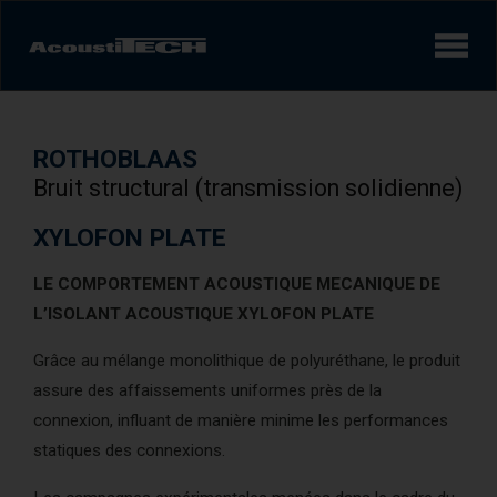
Produits
ROTHOBLAAS
Services et solutions
Bruit structural (transmission solidienne)
Apprendre
XYLOFON PLATE
LE COMPORTEMENT ACOUSTIQUE MECANIQUE DE
Vidéos
L’ISOLANT ACOUSTIQUE XYLOFON PLATE
Réalisations/Études de cas
Grâce au mélange monolithique de polyuréthane, le produit
assure des affaissements uniformes près de la
connexion, influant de manière minime les performances
Expérience sonore
AcoustiINDEX
statiques des connexions.