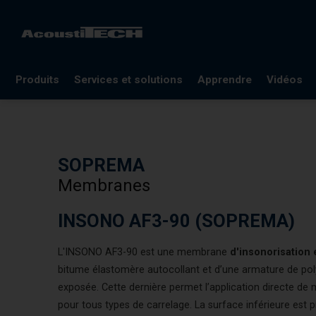
Produits
Services et solutions
Apprendre
Vidéos
FAQ
Documentation
SOPREMA
Lexique
Membranes
Blogues
Références
INSONO AF3-90 (SOPREMA)
Webinaires
L'INSONO AF3-90 est une membrane
d'insonorisation 
bitume élastomère autocollant et d’une armature de polye
exposée. Cette dernière permet l’application directe de
pour tous types de carrelage. La surface inférieure est p