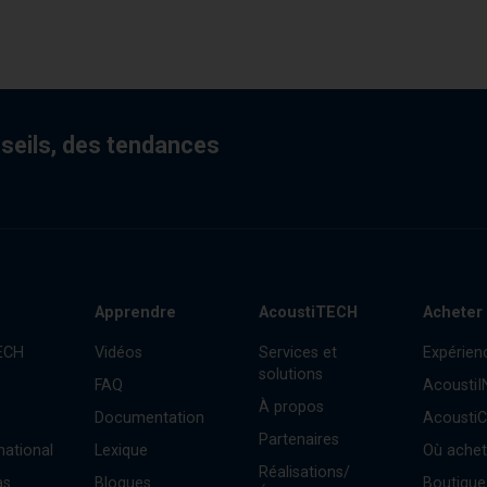
nseils, des tendances
Apprendre
AcoustiTECH
Acheter
ECH
Vidéos
Services et
Expérien
solutions
FAQ
Acousti
À propos
Documentation
Acousti
Partenaires
national
Lexique
Où achet
Réalisations/
as
Blogues
Boutique