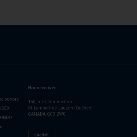
Nous trouver
ce sonore
150, rue Léon-Vachon
St-Lambert-de-Lauzon (Québec)
INDEX
CANADA G0S 2W0
CONDO
er
English