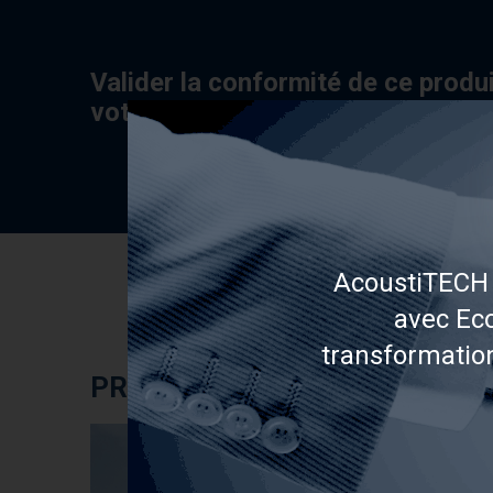
Valider la conformité de ce produ
votre condo
AcoustiTECH 
avec Eco
transformatio
PROJETS RÉALISÉS AVEC LES
Étude de cas