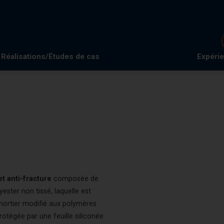
Réalisations/Études de cas
Expéri
et anti-fracture
composée de
ster non tissé, laquelle est
 mortier modifié aux polymères
rotégée par une feuille siliconée