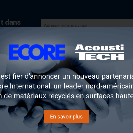
it dans
est fier d’annoncer un nouveau partenaria
re International, un leader nord-américai
n de matériaux recyclés en surfaces haut
 SOLUTIONS ACOUSTITECH
En savoir plus