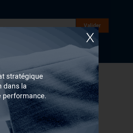
Valider
t stratégique
n dans la
e performance.