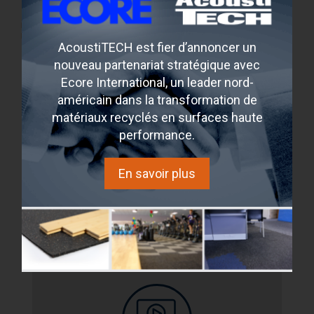
EXERCICE DE POIDS VS COÛTS
Rapport d'expertise Fermacell : rapport d’expertise concernant
l’utilisation des produits Fermacell dans un projet multi-étagé en bois
AcoustiTECH est fier d’annoncer un
nouveau partenariat stratégique avec
Ecore International, un leader nord-
américain dans la transformation de
matériaux recyclés en surfaces haute
performance.
WEBINAIRES
En savoir plus
Rejoignez ou revisionnez nos webinaires exclusifs.
Participez - Inscription gratuite