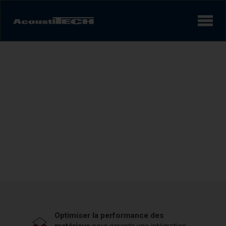
Produits
INGÉNIEURS
Services et solutions
STRUCTURELS
Apprendre
Optimisez vos projets avec
des solutions acoustiques
Vidéos
conformes et innovatrices
Réalisations/Études de cas
Expérience sonore
AcoustiINDEX
Optimiser la performance des
matériaux
pour garantir une intégration