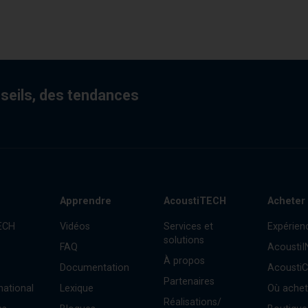
nseils, des tendances
Apprendre
AcoustiTECH
Acheter
ECH
Vidéos
Services et
Expérien
solutions
FAQ
Acousti
À propos
Documentation
Acousti
Partenaires
national
Lexique
Où achet
Réalisations/