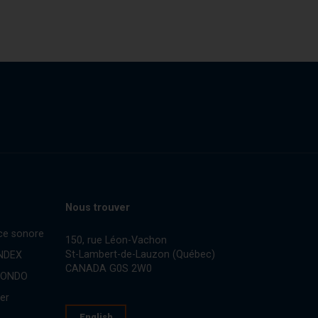
Nous trouver
ce sonore
150, rue Léon-Vachon
St-Lambert-de-Lauzon (Québec)
INDEX
CANADA G0S 2W0
CONDO
er
English