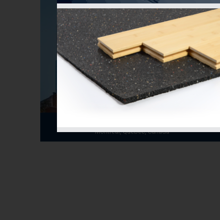
Four Seasons Montréal
Montreal, Quebec, Canada