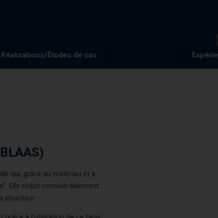
Réalisations/Études de cas
Expéri
OBLAAS)
le qui, grâce au matériau et à
”. Elle réduit considérablement
a structure.
 grâce à l'utilisation de ce tapis