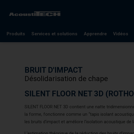
Produits
Services et solutions
Apprendre
Vidéos
FAQ
Documentation
BRUIT D'IMPACT
Lexique
Désolidarisation de chape
Blogues
Références
SILENT FLOOR NET 3D (ROTH
Webinaires
SILENT FLOOR NET 3D contient une natte tridimensionnel
la forme, fonctionne comme un “tapis isolant acoustique
les bruits d’impact et améliore l'isolation acoustique de l
L'estimation théorique de la réduction des bruits d’impact