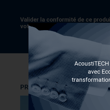
Valider la conformité de ce produ
votre condo
AcoustiTECH 
avec Eco
transformatio
PROJETS RÉALISÉS AVEC LES
Étude de cas