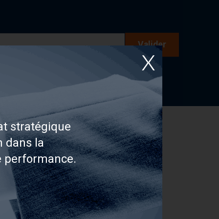
Valider
t stratégique
n dans la
e performance.