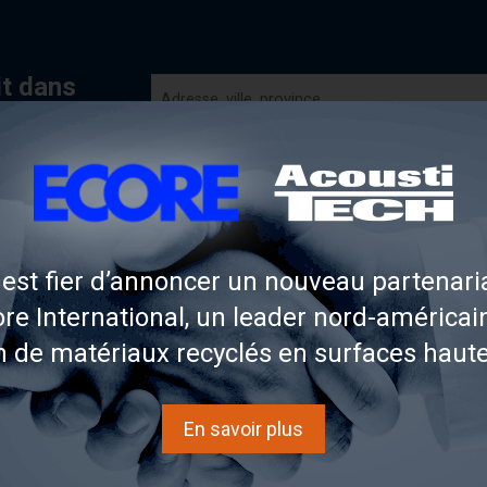
it dans
est fier d’annoncer un nouveau partenaria
re International, un leader nord-américai
n de matériaux recyclés en surfaces haut
 SOLUTIONS ACOUSTITECH
En savoir plus