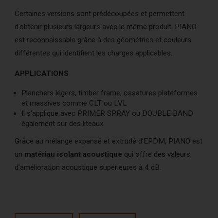
AcoustiCONDO
Où acheter
Certaines versions sont prédécoupées et permettent
d’obtenir plusieurs largeurs avec le même produit. PIANO
À propos
Contact
English
est reconnaissable grâce à des géométries et couleurs
différentes qui identifient les charges applicables.
APPLICATIONS
Planchers légers, timber frame, ossatures plateformes
et massives comme CLT ou LVL
Il s’applique avec PRIMER SPRAY ou DOUBLE BAND
également sur des liteaux
Grâce au mélange expansé et extrudé d’EPDM, PIANO est
un
matériau isolant acoustique
qui offre des valeurs
d’amélioration acoustique supérieures à 4 dB.