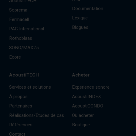
AcoustiTECH
Documentation
Soprema
Lexique
Fermacell
Blogues
PAC International
Rothoblaas
SONO/MAX25
Ecore
AcoustiTECH
Acheter
Services et solutions
Expérience sonore
À propos
AcoustiINDEX
Partenaires
AcoustiCONDO
Réalisations/Études de cas
Où acheter
Références
Boutique
Contact