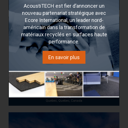
Maestria
AcoustiTECH est fier d’annoncer un
Montréal, Quebec, Canada
nouveau partenariat stratégique avec
Ecore International, un leader nord-
américain dans la transformation de
matériaux recyclés en surfaces haute
performance.
En savoir plus
Altura
Quebec, Quebec, Canada