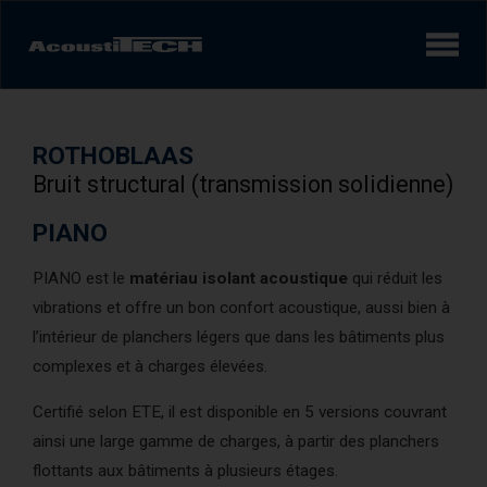
Produits
ROTHOBLAAS
Services et solutions
Bruit structural (transmission solidienne)
Apprendre
PIANO
PIANO est le
matériau isolant acoustique
qui réduit les
Vidéos
vibrations et offre un bon confort acoustique, aussi bien à
Réalisations/Études de cas
l’intérieur de planchers légers que dans les bâtiments plus
complexes et à charges élevées.
Certifié selon ETE, il est disponible en 5 versions couvrant
Expérience sonore
AcoustiINDEX
ainsi une large gamme de charges, à partir des planchers
flottants aux bâtiments à plusieurs étages.