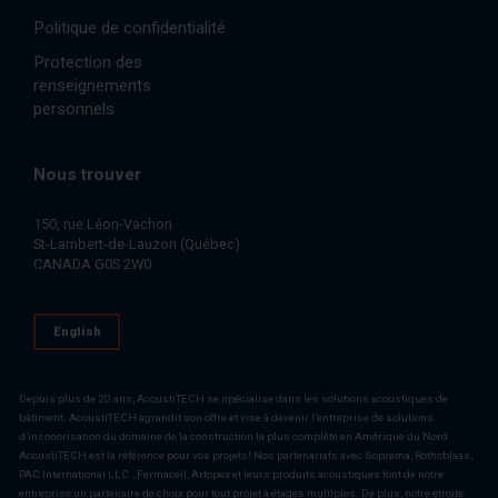
Politique de confidentialité
Protection des
renseignements
personnels
Nous trouver
150, rue Léon-Vachon
St-Lambert-de-Lauzon (Québec)
CANADA G0S 2W0
English
Depuis plus de 20 ans, AcoustiTECH se spécialise dans les solutions acoustiques de
bâtiment. AcoustiTECH agrandit son offre et vise à devenir l’entreprise de solutions
d’insonorisation du domaine de la construction la plus complète en Amérique du Nord.
AcoustiTECH est la référence pour vos projets! Nos partenariats avec Soprema, Rothoblaas,
PAC International LLC., Fermacell, Artopex et leurs produits acoustiques font de notre
entreprise un partenaire de choix pour tout projet à étages multiples. De plus, notre étroite