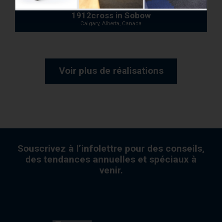
1912cross in Sobow
Calgary, Alberta, Canada
Voir plus de réalisations
Souscrivez à l’infolettre pour des conseils,
des tendances annuelles et spéciaux à
venir.