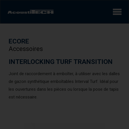
Produits
ECORE
Services et solutions
Accessoires
Apprendre
INTERLOCKING TURF TRANSITION
Joint de raccordement à emboîter, à utiliser avec les dalles
Vidéos
de gazon synthétique emboîtables Interval Turf. Idéal pour
Réalisations/Études de cas
les ouvertures dans les pièces ou lorsque la pose de tapis
est nécessaire.
Expérience sonore
AcoustiINDEX