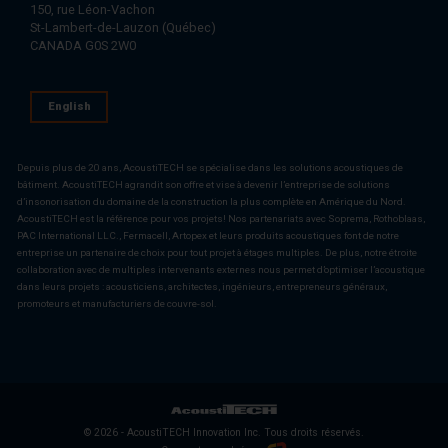
150, rue Léon-Vachon
St-Lambert-de-Lauzon (Québec)
CANADA G0S 2W0
English
Depuis plus de 20 ans, AcoustiTECH se spécialise dans les solutions acoustiques de
bâtiment. AcoustiTECH agrandit son offre et vise à devenir l’entreprise de solutions
d’insonorisation du domaine de la construction la plus complète en Amérique du Nord.
AcoustiTECH est la référence pour vos projets! Nos partenariats avec Soprema, Rothoblaas,
PAC International LLC., Fermacell, Artopex et leurs produits acoustiques font de notre
entreprise un partenaire de choix pour tout projet à étages multiples. De plus, notre étroite
collaboration avec de multiples intervenants externes nous permet d’optimiser l’acoustique
dans leurs projets : acousticiens, architectes, ingénieurs, entrepreneurs généraux,
promoteurs et manufacturiers de couvre-sol.
© 2026 - AcoustiTECH Innovation Inc. Tous droits réservés.