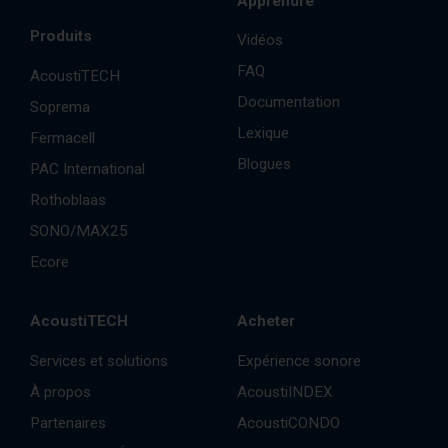
Apprendre
Produits
Vidéos
FAQ
AcoustiTECH
Documentation
Soprema
Lexique
Fermacell
Blogues
PAC International
Rothoblaas
SONO/MAX25
Ecore
AcoustiTECH
Acheter
Services et solutions
Expérience sonore
À propos
AcoustiINDEX
Partenaires
AcoustiCONDO