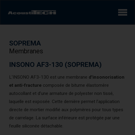
Produits
SOPREMA
Services et solutions
Membranes
Apprendre
INSONO AF3-130 (SOPREMA)
L'INSONO AF3-130 est une membrane
d'insonorisation
Vidéos
et anti-fracture
composée de bitume élastomère
Réalisations/Études de cas
autocollant et d’une armature de polyester non tissé,
laquelle est exposée. Cette dernière permet l’application
directe de mortier modifié aux polymères pour tous types
Expérience sonore
AcoustiINDEX
de carrelage. La surface inférieure est protégée par une
feuille siliconée détachable.