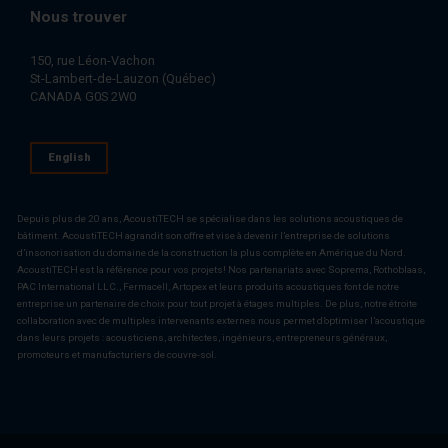
Nous trouver
150, rue Léon-Vachon
St-Lambert-de-Lauzon (Québec)
CANADA G0S 2W0
English
Depuis plus de 20 ans, AcoustiTECH se spécialise dans les solutions acoustiques de
bâtiment. AcoustiTECH agrandit son offre et vise à devenir l’entreprise de solutions
d’insonorisation du domaine de la construction la plus complète en Amérique du Nord.
AcoustiTECH est la référence pour vos projets! Nos partenariats avec Soprema, Rothoblaas,
PAC International LLC., Fermacell, Artopex et leurs produits acoustiques font de notre
entreprise un partenaire de choix pour tout projet à étages multiples. De plus, notre étroite
collaboration avec de multiples intervenants externes nous permet d’optimiser l’acoustique
dans leurs projets : acousticiens, architectes, ingénieurs, entrepreneurs généraux,
promoteurs et manufacturiers de couvre-sol.