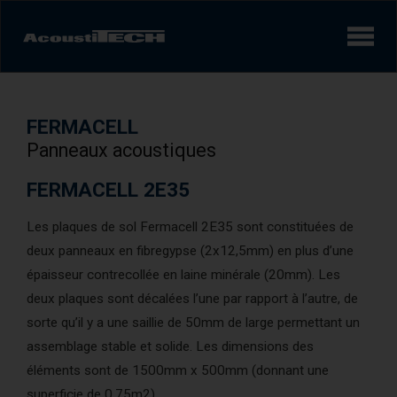
Produits
FERMACELL
Services et solutions
Panneaux acoustiques
Apprendre
FERMACELL 2E35
Les plaques de sol Fermacell 2E35 sont constituées de
Vidéos
deux panneaux en fibregypse (2x12,5mm) en plus d’une
Réalisations/Études de cas
épaisseur contrecollée en laine minérale (20mm). Les
deux plaques sont décalées l’une par rapport à l’autre, de
sorte qu’il y a une saillie de 50mm de large permettant un
Expérience sonore
AcoustiINDEX
assemblage stable et solide. Les dimensions des
éléments sont de 1500mm x 500mm (donnant une
superficie de 0,75m2).