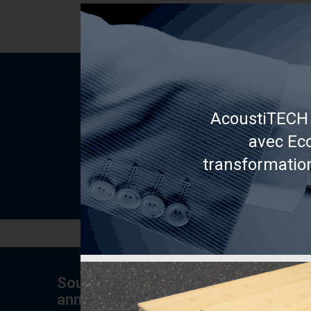
AcoustiTECH 
avec Eco
transformatio
Souscrivez à l’infolettre pour des co
annuelles et spéciaux à venir.