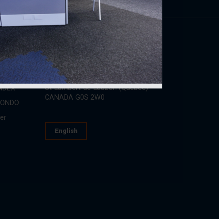
Nous trouver
ce sonore
150, rue Léon-Vachon
St-Lambert-de-Lauzon (Québec)
INDEX
CANADA G0S 2W0
CONDO
er
English