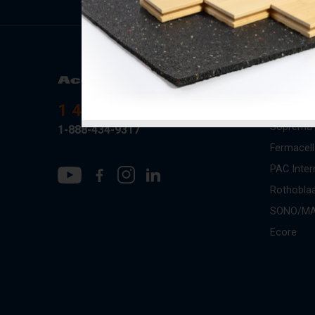
Produits
AcoustiT
1 418-889-0001
Soprema
1-888-434-9317
Fermacell
PAC Inter
Rothobla
SONO/M
Ecore