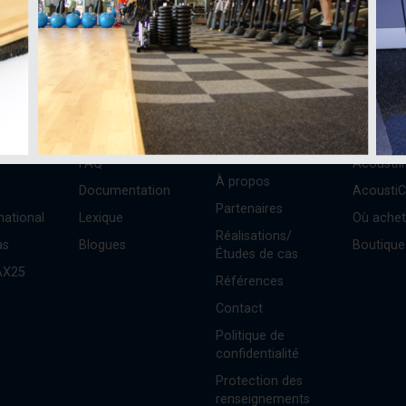
Apprendre
AcoustiTECH
Acheter
ECH
Vidéos
Services et
Expérien
solutions
FAQ
Acousti
À propos
Documentation
Acousti
Partenaires
national
Lexique
Où achet
Réalisations/
as
Blogues
Boutique
Études de cas
AX25
Références
Contact
Politique de
confidentialité
Protection des
renseignements