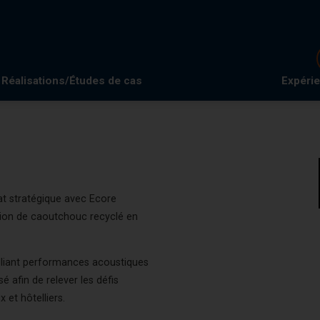
Réalisations/Études de cas
Expéri
at stratégique avec Ecore
ation de caoutchouc recyclé en
alliant performances acoustiques
é afin de relever les défis
 et hôtelliers.