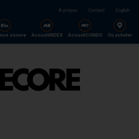
À propos
Contact
English
ence sonore
AcoustiINDEX
AcoustiCONDO
Où acheter