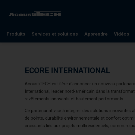
Produits
Services et solutions
Apprendre
Vidéos
FAQ
Documentation
ECORE INTERNATIONAL
Lexique
Blogues
AcoustiTECH est fière d'annoncer un nouveau partenari
Références
International, leader nord-américain dans la transform
revêtements innovants et hautement performants.
Webinaires
Ce partenariat vise à intégrer des solutions innovantes 
de pointe, durabilité environnementale et confort optimis
croissants liés aux projets multirésidentiels, commerciaux