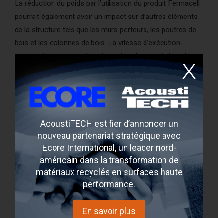
La réduction du poids par l’utilisation du produit Fermacell
pourrait également avoir un impact sur d’autres éléments
de la structure tels que les murs porteurs, les poutres de
bois et les colonnes de bois. La vitesse d’exécution
pourrait être augmentée puisque les chapes sèches de
Fermacell n’ont pas besoin de cure de séchage. Par le fait
même, l’apport d’humidité dans le bâtiment serait limité car
les chapes sont sèches à leur arrivée au chantier.
Cette analyse n’est pas une garantie que les économies
AcoustiTECH est fier d’annoncer un
peuvent être reproduites dans tous les projets ou toutes
nouveau partenariat stratégique avec
les situations et ne remplace en aucun cas l’expertise d’un
Ecore International, un leader nord-
ingénieur en structure.
américain dans la transformation de
matériaux recyclés en surfaces haute
Pour en apprendre davantage, téléchargez le rapport
performance.
d'expertise GRATUIT (version complète)
En savoir plus