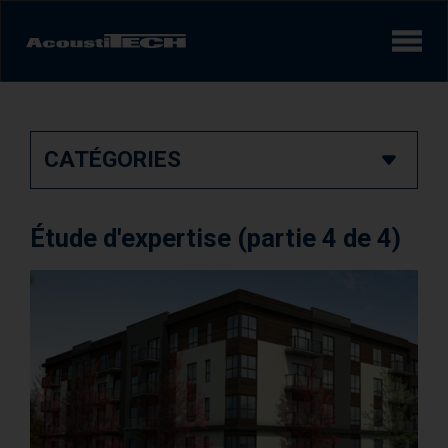
Produits
CATÉGORIES
Services et solutions
Apprendre
Étude d'expertise (partie 4 de 4)
Vidéos
Réalisations/Études de cas
Expérience sonore
AcoustiINDEX