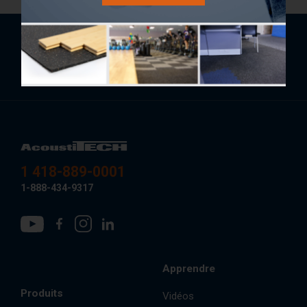
Souscrivez à l’infolettre pour des conseils,
des tendances annuelles et spéciaux à
venir.
1 418-889-0001
1-888-434-9317
Apprendre
Produits
Vidéos