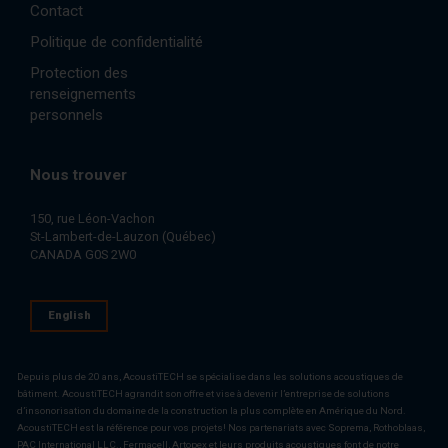
Contact
Politique de confidentialité
Protection des
renseignements
personnels
Nous trouver
150, rue Léon-Vachon
St-Lambert-de-Lauzon (Québec)
CANADA G0S 2W0
English
Depuis plus de 20 ans, AcoustiTECH se spécialise dans les solutions acoustiques de
bâtiment. AcoustiTECH agrandit son offre et vise à devenir l’entreprise de solutions
d’insonorisation du domaine de la construction la plus complète en Amérique du Nord.
AcoustiTECH est la référence pour vos projets! Nos partenariats avec Soprema, Rothoblaas,
PAC International LLC., Fermacell, Artopex et leurs produits acoustiques font de notre