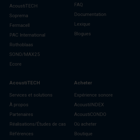
FAQ
AcoustiTECH
Documentation
Soprema
Lexique
Fermacell
Blogues
PAC International
Rothoblaas
SONO/MAX25
Ecore
AcoustiTECH
Acheter
Services et solutions
Expérience sonore
À propos
AcoustiINDEX
Partenaires
AcoustiCONDO
Réalisations/Études de cas
Où acheter
Références
Boutique