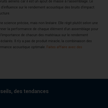
ruits aériens car il est un ajout de masse à l'assemblage. Le
 d'influence sur le rendement acoustique des bruits d'impact.
ucture.
e science précise, mais non linéaire. Elle régit plutôt selon une
tionner la performance de chaque élément d'un assemblage pour
re l'importance de chacun des matériaux sur le rendement
clairés. Il n'y a pas de produit miracle; la combinaison des
rformance acoustique optimale.
Faites affaire avec des
nseils, des tendances