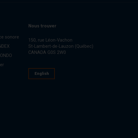
Nous trouver
ce sonore
150, rue Léon-Vachon
St-Lambert-de-Lauzon (Québec)
INDEX
CANADA G0S 2W0
CONDO
er
English