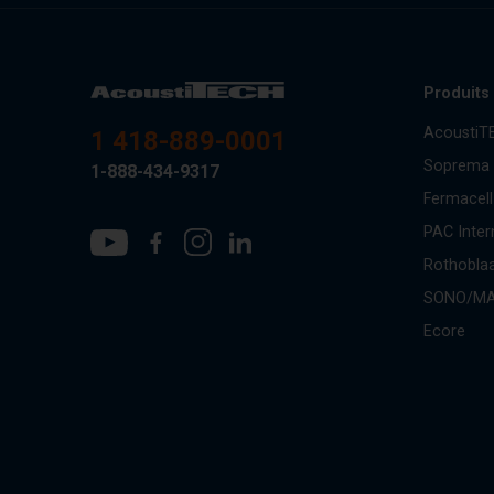
Produits
AcoustiT
1 418-889-0001
Soprema
1-888-434-9317
Fermacell
PAC Inter
Rothobla
SONO/M
Ecore