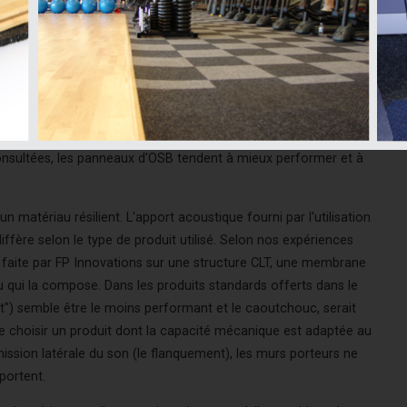
ilise un
isolant acoustique
soufflé, il est préférable de remplir
auteur (idéalement à 100%). Un isolant acoustique en natte,
 comme le fait l’isolant acoustique soufflé, donc de moins bien
offrira une performance équivalente.
ype "en I" ou "ajourées". C'est la rigidité des poutrelles qui
hoix du substrat de bois semble aussi influencer la
sultées, les panneaux d'OSB tendent à mieux performer et à
n matériau résilient. L'apport acoustique fourni par l'utilisation
fère selon le type de produit utilisé. Selon nos expériences
e faite par FP Innovations sur une structure CLT, une membrane
au qui la compose. Dans les produits standards offerts dans le
st") semble être le moins performant et le caoutchouc, serait
 de choisir un produit dont la capacité mécanique est adaptée au
nsmission latérale du son (le flanquement), les murs porteurs ne
portent.