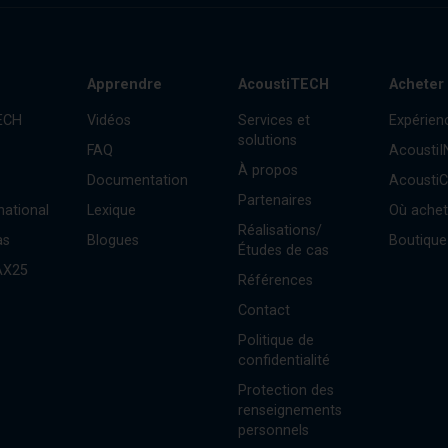
Apprendre
AcoustiTECH
Acheter
ECH
Vidéos
Services et
Expérien
solutions
FAQ
Acousti
À propos
Documentation
Acousti
Partenaires
national
Lexique
Où achet
Réalisations/
as
Blogues
Boutique
Études de cas
AX25
Références
Contact
Politique de
confidentialité
Protection des
renseignements
personnels