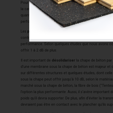
Pour une meilleure performance acoustique, lorsqu'on ut
la cavité entre les poutrelles au minimum au 2/3 de sa h
quant à lui, risque de moins bien combler tous les vides
performer. Toutefois, s’il est installé adéquatement, il 
Les
poutrelles
les plus fréquemment rencontrées sont de t
contribue majoritairement au rendement acoustique. Le c
performance. Selon quelques études que nous avons con
offrir 1 à 2 dB de plus.
Il est important de
désolidariser
la chape de béton par u
d'une membrane sous la chape de béton est majeur et dif
sur différentes structures et quelques études, dont cell
sous la chape peut offrir jusqu’à 10 dB, selon le matéri
marché sous la chape de béton, la fibre de bois ("Tente
l’option la plus performante. Aussi, il s'avère important
poids qu'il devra supporter. De plus, afin d’éviter la tra
devraient pas être en contact avec le plancher qu’ils sup