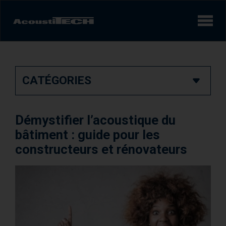
Produits
CATÉGORIES
Services et solutions
Apprendre
Démystifier l’acoustique du
Vidéos
bâtiment : guide pour les
constructeurs et rénovateurs
Réalisations/Études de cas
Expérience sonore
AcoustiINDEX