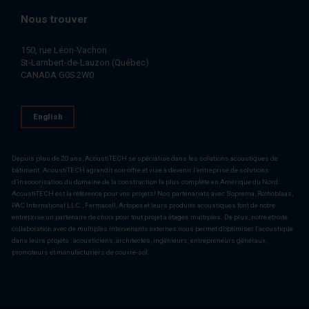
Nous trouver
150, rue Léon-Vachon
St-Lambert-de-Lauzon (Québec)
CANADA G0S 2W0
English
Depuis plus de 20 ans, AcoustiTECH se spécialise dans les solutions acoustiques de
bâtiment. AcoustiTECH agrandit son offre et vise à devenir l’entreprise de solutions
d’insonorisation du domaine de la construction la plus complète en Amérique du Nord.
AcoustiTECH est la référence pour vos projets! Nos partenariats avec Soprema, Rothoblaas,
PAC International LLC., Fermacell, Artopex et leurs produits acoustiques font de notre
entreprise un partenaire de choix pour tout projet à étages multiples. De plus, notre étroite
collaboration avec de multiples intervenants externes nous permet d’optimiser l’acoustique
dans leurs projets : acousticiens, architectes, ingénieurs, entrepreneurs généraux,
promoteurs et manufacturiers de couvre-sol.