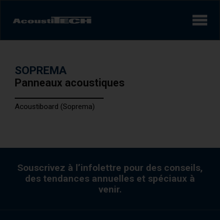
Produits
SOPREMA
Services et solutions
Panneaux acoustiques
Apprendre
Acoustiboard (Soprema)
Vidéos
Réalisations/Études de cas
Souscrivez à l’infolettre pour des conseils,
des tendances annuelles et spéciaux à
Expérience sonore
AcoustiINDEX
venir.