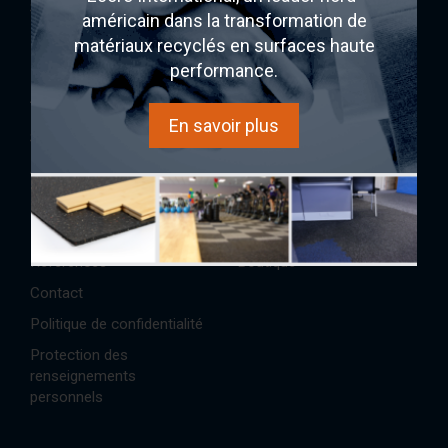
SONO/MAX25
américain dans la transformation de
Ecore
matériaux recyclés en surfaces haute
performance.
AcoustiTECH
Acheter
En savoir plus
Services et solutions
Expérience sonore
À propos
AcoustiINDEX
Partenaires
AcoustiCONDO
Réalisations/Études de cas
Où acheter
Références
Boutique
Contact
Politique de confidentialité
Protection des
renseignements
personnels