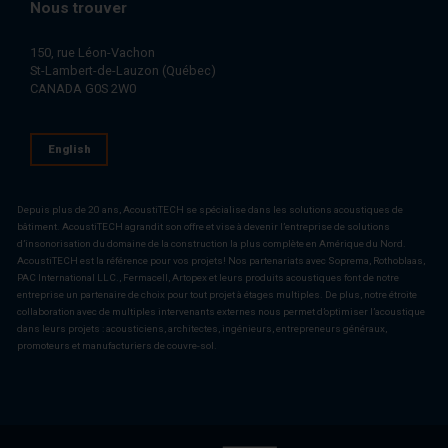
Nous trouver
150, rue Léon-Vachon
St-Lambert-de-Lauzon (Québec)
CANADA G0S 2W0
English
Depuis plus de 20 ans, AcoustiTECH se spécialise dans les solutions acoustiques de
bâtiment. AcoustiTECH agrandit son offre et vise à devenir l’entreprise de solutions
d’insonorisation du domaine de la construction la plus complète en Amérique du Nord.
AcoustiTECH est la référence pour vos projets! Nos partenariats avec Soprema, Rothoblaas,
PAC International LLC., Fermacell, Artopex et leurs produits acoustiques font de notre
entreprise un partenaire de choix pour tout projet à étages multiples. De plus, notre étroite
collaboration avec de multiples intervenants externes nous permet d’optimiser l’acoustique
dans leurs projets : acousticiens, architectes, ingénieurs, entrepreneurs généraux,
promoteurs et manufacturiers de couvre-sol.