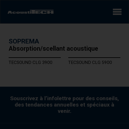
Produits
SOPREMA
Services et solutions
Absorption/scellant acoustique
Apprendre
TECSOUND CLG 3900
TECSOUND CLG 5900
Vidéos
Réalisations/Études de cas
Souscrivez à l’infolettre pour des conseils,
des tendances annuelles et spéciaux à
Expérience sonore
AcoustiINDEX
venir.