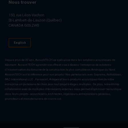
Nous trouver
150, rue Léon-Vachon
St-Lambert-de-Lauzon (Québec)
CANADA G0S 2W0
English
Depuis plus de 20 ans, AcoustiTECH se spécialise dans les solutions acoustiques de
bâtiment. AcoustiTECH agrandit son offre et vise à devenir l’entreprise de solutions
d’insonorisation du domaine de la construction la plus complète en Amérique du Nord.
AcoustiTECH est la référence pour vos projets! Nos partenariats avec Soprema, Rothoblaas,
PAC International LLC., Fermacell, Artopex et leurs produits acoustiques font de notre
entreprise un partenaire de choix pour tout projet à étages multiples. De plus, notre étroite
collaboration avec de multiples intervenants externes nous permet d’optimiser l’acoustique
dans leurs projets : acousticiens, architectes, ingénieurs, entrepreneurs généraux,
promoteurs et manufacturiers de couvre-sol.