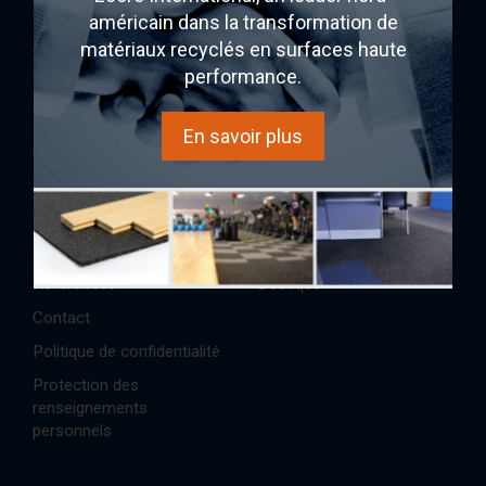
SONO/MAX25
américain dans la transformation de
Ecore
matériaux recyclés en surfaces haute
performance.
AcoustiTECH
Acheter
En savoir plus
Services et solutions
Expérience sonore
À propos
AcoustiINDEX
Partenaires
AcoustiCONDO
Réalisations/Études de cas
Où acheter
Références
Boutique
Contact
Politique de confidentialité
Protection des
renseignements
personnels