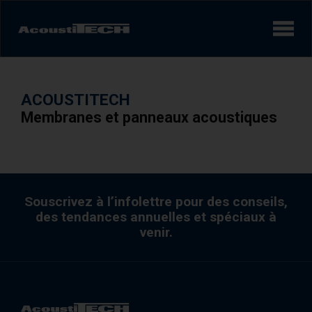
Produits
ACOUSTITECH
Services et solutions
Membranes et panneaux acoustiques
Apprendre
Vidéos
Souscrivez à l’infolettre pour des conseils,
Réalisations/Études de cas
des tendances annuelles et spéciaux à
venir.
Expérience sonore
AcoustiINDEX