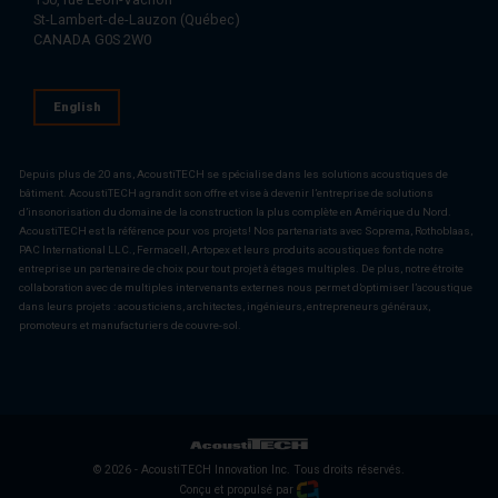
St-Lambert-de-Lauzon (Québec)
CANADA G0S 2W0
English
Depuis plus de 20 ans, AcoustiTECH se spécialise dans les solutions acoustiques de
bâtiment. AcoustiTECH agrandit son offre et vise à devenir l’entreprise de solutions
d’insonorisation du domaine de la construction la plus complète en Amérique du Nord.
AcoustiTECH est la référence pour vos projets! Nos partenariats avec Soprema, Rothoblaas,
PAC International LLC., Fermacell, Artopex et leurs produits acoustiques font de notre
entreprise un partenaire de choix pour tout projet à étages multiples. De plus, notre étroite
collaboration avec de multiples intervenants externes nous permet d’optimiser l’acoustique
dans leurs projets : acousticiens, architectes, ingénieurs, entrepreneurs généraux,
promoteurs et manufacturiers de couvre-sol.
© 2026 - AcoustiTECH Innovation Inc. Tous droits réservés.
Conçu et propulsé par