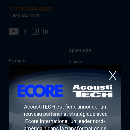
AcoustiCONDO
Où acheter
1 418-889-0001
1-888-434-9317
À propos
Contact
English
Apprendre
Produits
Vidéos
FAQ
AcoustiTECH
Documentation
Soprema
Lexique
Fermacell
Blogues
PAC International
AcoustiTECH est fier d’annoncer un
Rothoblaas
nouveau partenariat stratégique avec
SONO/MAX25
Ecore International, un leader nord-
Ecore
américain dans la transformation de