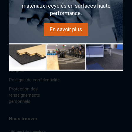
matériaux recyclés en surfaces haute
performance.
AcoustiTECH
Acheter
Services et solutions
Expérience sonore
En savoir plus
À propos
AcoustiINDEX
Partenaires
AcoustiCONDO
Réalisations/Études de cas
Où acheter
Références
Boutique
Contact
Politique de confidentialité
Protection des
renseignements
personnels
Nous trouver
150, rue Léon-Vachon